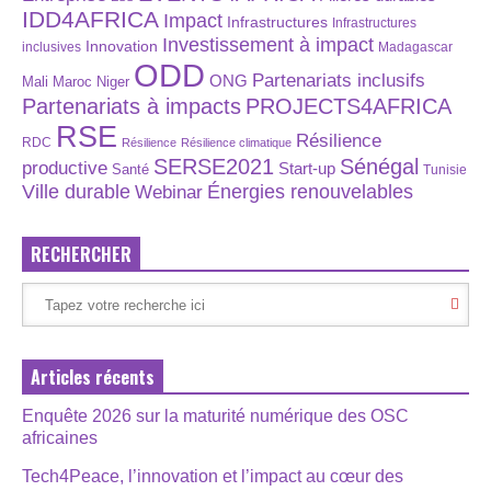
IDD4AFRICA
Impact
Infrastructures
Infrastructures
Investissement à impact
Innovation
inclusives
Madagascar
ODD
Partenariats inclusifs
ONG
Maroc
Niger
Mali
Partenariats à impacts
PROJECTS4AFRICA
RSE
Résilience
RDC
Résilience
Résilience climatique
SERSE2021
Sénégal
productive
Start-up
Santé
Tunisie
Énergies renouvelables
Ville durable
Webinar
RECHERCHER
Articles récents
Enquête 2026 sur la maturité numérique des OSC
africaines
Tech4Peace, l’innovation et l’impact au cœur des