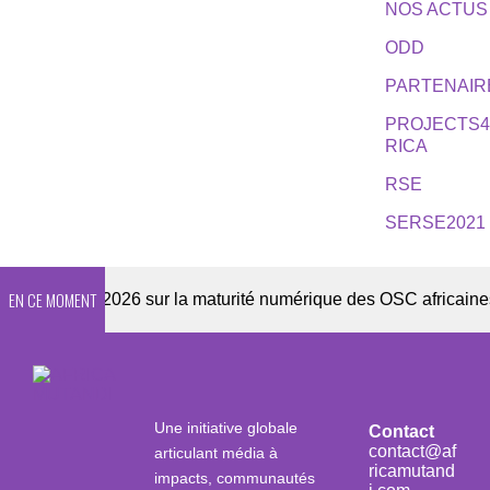
NOS ACTUS
ODD
PARTENAIR
PROJECTS
RICA
RSE
SERSE2021
EN CE MOMENT
quête 2026 sur la maturité numérique des OSC africaines
Une initiative globale
Contact
contact@af
articulant média à
ricamutand
impacts, communautés