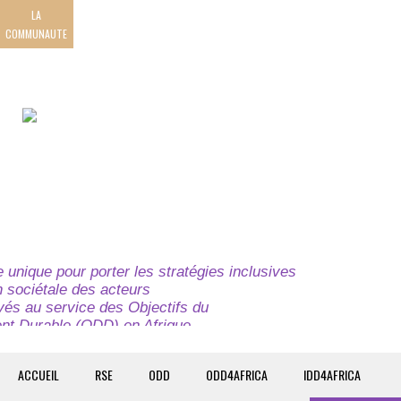
LA
COMMUNAUTE
unique pour porter les stratégies inclusives
on sociétale des acteurs
ivés au service des Objectifs du
t Durable (ODD) en Afrique.
e globale à l’attention des parties prenantes du
t du continent.
ACCUEIL
RSE
ODD
ODD4AFRICA
IDD4AFRICA