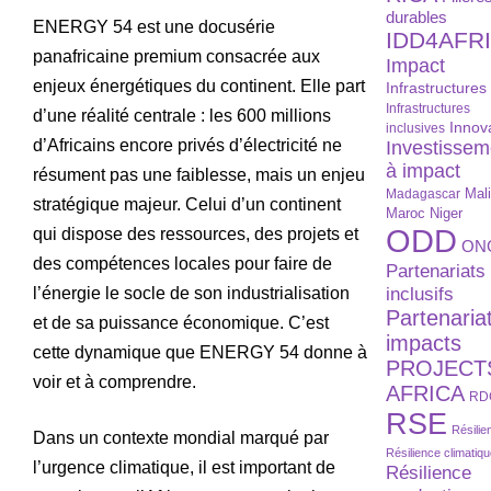
durables
ENERGY 54 est une docusérie
IDD4AFR
panafricaine premium consacrée aux
Impact
enjeux énergétiques du continent. Elle part
Infrastructures
Infrastructures
d’une réalité centrale : les 600 millions
Innov
inclusives
d’Africains encore privés d’électricité ne
Investissem
à impact
résument pas une faiblesse, mais un enjeu
Madagascar
Mal
stratégique majeur. Celui d’un continent
Maroc
Niger
ODD
qui dispose des ressources, des projets et
ON
des compétences locales pour faire de
Partenariats
inclusifs
l’énergie le socle de son industrialisation
Partenaria
et de sa puissance économique. C’est
impacts
cette dynamique que ENERGY 54 donne à
PROJECT
voir et à comprendre.
AFRICA
RD
RSE
Résilie
Dans un contexte mondial marqué par
Résilience climatiq
l’urgence climatique, il est important de
Résilience