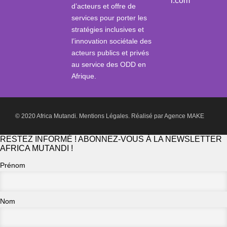
i.com
d’acteurs et offre de
services pour porter les
stratégies inclusives et
l’innovation sociétale des
acteurs publics et privés
au service des ODD en
Afrique.
© 2020 Africa Mutandi.
Mentions Légales.
Réalisé par
Agence MAKE
RESTEZ INFORMÉ ! ABONNEZ-VOUS À LA NEWSLETTER
AFRICA MUTANDI !
Prénom
Nom