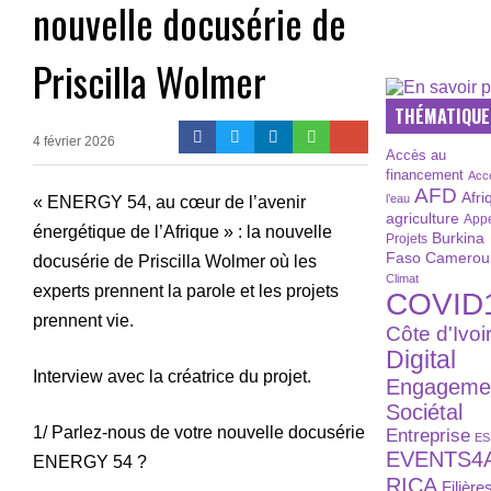
nouvelle docusérie de
Priscilla Wolmer
THÉMATIQUE
4 février 2026
Accès au
financement
Acc
AFD
Afri
l’eau
« ENERGY 54, au cœur de l’avenir
agriculture
Appe
énergétique de l’Afrique » : la nouvelle
Burkina
Projets
Faso
Camerou
docusérie de Priscilla Wolmer où les
Climat
experts prennent la parole et les projets
COVID
prennent vie.
Côte d'Ivoi
Digital
Interview avec la créatrice du projet.
Engageme
Sociétal
1/ Parlez-nous de votre nouvelle docusérie
Entreprise
ES
EVENTS4
ENERGY 54 ?
RICA
Filière