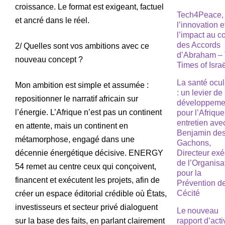
croissance. Le format est exigeant, factuel
Tech4Peace,
et ancré dans le réel.
l’innovation e
l’impact au 
des Accords
2/ Quelles sont vos ambitions avec ce
d’Abraham –
nouveau concept ?
Times of Isra
La santé ocul
Mon ambition est simple et assumée :
: un levier de
repositionner le narratif africain sur
développeme
l’énergie. L’Afrique n’est pas un continent
pour l’Afrique
entretien ave
en attente, mais un continent en
Benjamin de
métamorphose, engagé dans une
Gachons,
décennie énergétique décisive. ENERGY
Directeur exé
de l’Organisa
54 remet au centre ceux qui conçoivent,
pour la
financent et exécutent les projets, afin de
Prévention de
Cécité
créer un espace éditorial crédible où États,
investisseurs et secteur privé dialoguent
Le nouveau
sur la base des faits, en parlant clairement
rapport d’acti