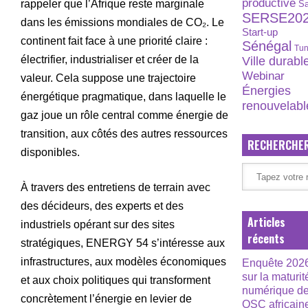
productive
rappeler que l’Afrique reste marginale
S
SERSE20
dans les émissions mondiales de CO₂. Le
Start-up
continent fait face à une priorité claire :
Sénégal
Tun
électrifier, industrialiser et créer de la
Ville durabl
Webinar
valeur. Cela suppose une trajectoire
Énergies
énergétique pragmatique, dans laquelle le
renouvelabl
gaz joue un rôle central comme énergie de
transition, aux côtés des autres ressources
RECHERCHE
disponibles.
À travers des entretiens de terrain avec
des décideurs, des experts et des
Articles
industriels opérant sur des sites
récents
stratégiques, ENERGY 54 s’intéresse aux
infrastructures, aux modèles économiques
Enquête 202
sur la maturit
et aux choix politiques qui transforment
numérique d
concrètement l’énergie en levier de
OSC africain