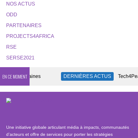
NOS ACTUS
ODD
PARTENAIRES
PROJECTS4AFRICA
RSE
SERSE2021
EN CE MOMENT
OSC africaines
DERNIÈRES ACTUS
Tech4Peace, l’innov
Une initiative globale articulant média à impacts, communautés
d’acteurs et offre de services pour porter les stratégies