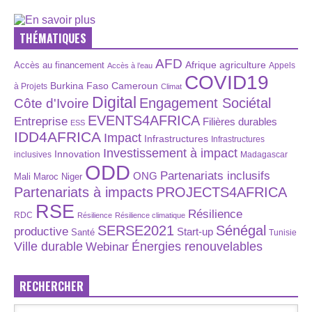
THÉMATIQUES
AFD
Afrique
agriculture
Accès au financement
Appels
Accès à l’eau
COVID19
Burkina Faso
Cameroun
à Projets
Climat
Digital
Engagement Sociétal
Côte d'Ivoire
EVENTS4AFRICA
Entreprise
Filières durables
ESS
IDD4AFRICA
Impact
Infrastructures
Infrastructures
Investissement à impact
Innovation
inclusives
Madagascar
ODD
Partenariats inclusifs
ONG
Maroc
Niger
Mali
Partenariats à impacts
PROJECTS4AFRICA
RSE
Résilience
RDC
Résilience
Résilience climatique
SERSE2021
Sénégal
productive
Start-up
Santé
Tunisie
Énergies renouvelables
Ville durable
Webinar
RECHERCHER