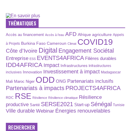
THÉMATIQUES
AFD
Afrique
agriculture
Accès au financement
Appels
Accès à l’eau
COVID19
Burkina Faso
Cameroun
à Projets
Climat
Digital
Engagement Sociétal
Côte d'Ivoire
EVENTS4AFRICA
Entreprise
Filières durables
ESS
IDD4AFRICA
Impact
Infrastructures
Infrastructures
Investissement à impact
Innovation
inclusives
Madagascar
ODD
Partenariats inclusifs
ONG
Maroc
Niger
Mali
Partenariats à impacts
PROJECTS4AFRICA
RSE
Résilience
RDC
Résilience
Résilience climatique
SERSE2021
Sénégal
productive
Start-up
Santé
Tunisie
Énergies renouvelables
Ville durable
Webinar
RECHERCHER