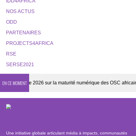
IDD4AFRICA
NOS ACTUS
ODD
PARTENAIRES
PROJECTS4AFRICA
RSE
SERSE2021
EN CE MOMENT
Enquête 2026 sur la maturité numérique des OSC africaines
Une initiative globale articulant média à impacts, communautés