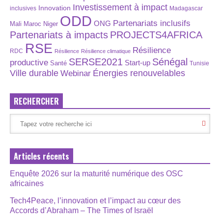
Investissement à impact
Innovation
inclusives
Madagascar
ODD
Partenariats inclusifs
ONG
Maroc
Niger
Mali
Partenariats à impacts
PROJECTS4AFRICA
RSE
Résilience
RDC
Résilience
Résilience climatique
SERSE2021
Sénégal
productive
Start-up
Santé
Tunisie
Énergies renouvelables
Ville durable
Webinar
RECHERCHER
Articles récents
Enquête 2026 sur la maturité numérique des OSC
africaines
Tech4Peace, l’innovation et l’impact au cœur des
Accords d’Abraham – The Times of Israël