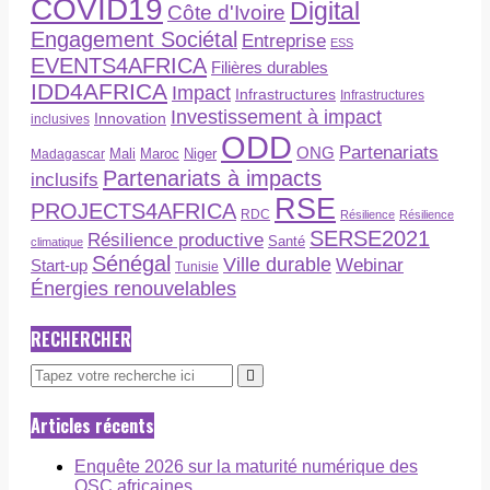
COVID19
Digital
Côte d'Ivoire
Engagement Sociétal
Entreprise
ESS
EVENTS4AFRICA
Filières durables
IDD4AFRICA
Impact
Infrastructures
Infrastructures
Investissement à impact
Innovation
inclusives
ODD
Partenariats
ONG
Maroc
Niger
Madagascar
Mali
Partenariats à impacts
inclusifs
RSE
PROJECTS4AFRICA
RDC
Résilience
Résilience
SERSE2021
Résilience productive
Santé
climatique
Sénégal
Ville durable
Webinar
Start-up
Tunisie
Énergies renouvelables
RECHERCHER
Articles récents
Enquête 2026 sur la maturité numérique des
OSC africaines