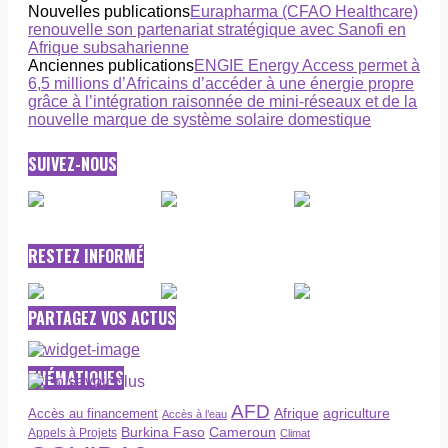
Nouvelles publications
Eurapharma (CFAO Healthcare)
renouvelle son partenariat stratégique avec Sanofi en
Afrique subsaharienne
Anciennes publications
ENGIE Energy Access permet à
6,5 millions d’Africains d’accéder à une énergie propre
grâce à l’intégration raisonnée de mini-réseaux et de la
nouvelle marque de système solaire domestique
SUIVEZ-NOUS
RESTEZ INFORMÉ
PARTAGEZ VOS ACTUS
THÉMATIQUES
AFD
Afrique
agriculture
Accès au financement
Accès à l’eau
Burkina Faso
Cameroun
Appels à Projets
Climat