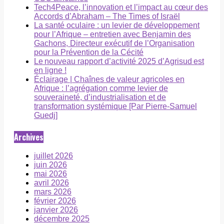
Tech4Peace, l’innovation et l’impact au cœur des
Accords d’Abraham – The Times of Israël
La santé oculaire : un levier de développement
pour l’Afrique – entretien avec Benjamin des
Gachons, Directeur exécutif de l’Organisation
pour la Prévention de la Cécité
Le nouveau rapport d’activité 2025 d’Agrisud est
en ligne !
Éclairage | Chaînes de valeur agricoles en
Afrique : l’agrégation comme levier de
souveraineté, d’industrialisation et de
transformation systémique [Par Pierre-Samuel
Guedj]
Archives
juillet 2026
juin 2026
mai 2026
avril 2026
mars 2026
février 2026
janvier 2026
décembre 2025