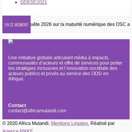
SERSE2021
EN CE MOMENT
etter
Enquête 2026 sur la maturité numérique des OSC afric
Une initiative globale articulant média à impacts,
communautés d’acteurs et offre de services pour porter
les stratégies inclusives et l’innovation sociétale des
acteurs publics et privés au service des ODD en
Afrique.
Contact
contact@africamutandi.com
© 2020 Africa Mutandi.
Mentions Légales.
Réalisé par
Agence MAKE