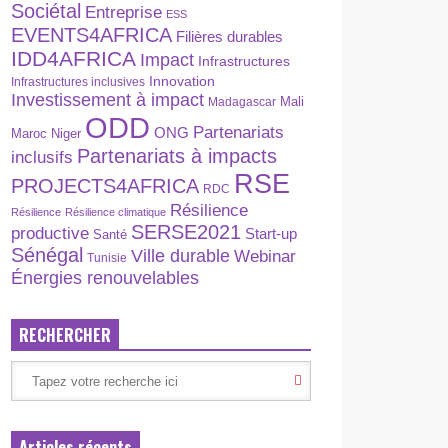
Sociétal
Entreprise
ESS
EVENTS4AFRICA
Filières durables
IDD4AFRICA
Impact
Infrastructures
Innovation
Infrastructures inclusives
Investissement à impact
Madagascar
Mali
ODD
Partenariats
ONG
Maroc
Niger
Partenariats à impacts
inclusifs
RSE
PROJECTS4AFRICA
RDC
Résilience
Résilience
Résilience climatique
SERSE2021
productive
Start-up
Santé
Sénégal
Ville durable
Webinar
Tunisie
Énergies renouvelables
RECHERCHER
Articles récents