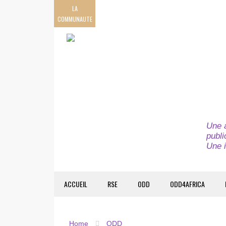
LA
COMMUNAUTE
Une a
publi
Une i
ACCUEIL
RSE
ODD
ODD4AFRICA
Home
ODD