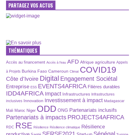
PARTAGEZ VOS ACTUS
THÉMATIQUES
AFD
Afrique
agriculture
Accès au financement
Appels
Accès à l’eau
COVID19
Burkina Faso
Cameroun
à Projets
Climat
Digital
Engagement Sociétal
Côte d'Ivoire
EVENTS4AFRICA
Entreprise
Filières durables
ESS
IDD4AFRICA
Impact
Infrastructures
Infrastructures
Investissement à impact
Innovation
inclusives
Madagascar
ODD
Partenariats inclusifs
ONG
Maroc
Niger
Mali
Partenariats à impacts
PROJECTS4AFRICA
RSE
Résilience
RDC
Résilience
Résilience climatique
SERSE2021
Sénégal
productive
Start-up
Santé
Tunisie