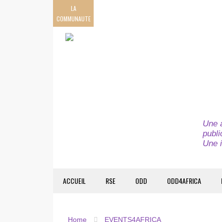
LA
COMMUNAUTE
Une a
publi
Une i
ACCUEIL
RSE
ODD
ODD4AFRICA
Home
EVENTS4AFRICA