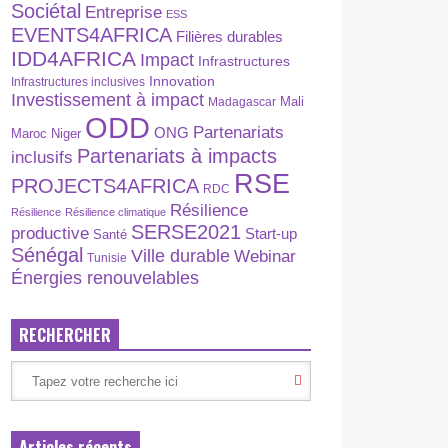
Sociétal
Entreprise
ESS
EVENTS4AFRICA
Filières durables
IDD4AFRICA
Impact
Infrastructures
Innovation
Infrastructures inclusives
Investissement à impact
Madagascar
Mali
ODD
Partenariats
ONG
Maroc
Niger
Partenariats à impacts
inclusifs
RSE
PROJECTS4AFRICA
RDC
Résilience
Résilience
Résilience climatique
SERSE2021
productive
Start-up
Santé
Sénégal
Ville durable
Webinar
Tunisie
Énergies renouvelables
RECHERCHER
Articles récents