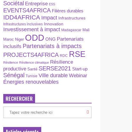
Sociétal
Entreprise
ESS
EVENTS4AFRICA
Filières durables
IDD4AFRICA
Impact
Infrastructures
Innovation
Infrastructures inclusives
Investissement à impact
Madagascar
Mali
ODD
Partenariats
ONG
Maroc
Niger
Partenariats à impacts
inclusifs
RSE
PROJECTS4AFRICA
RDC
Résilience
Résilience
Résilience climatique
SERSE2021
productive
Start-up
Santé
Sénégal
Ville durable
Webinar
Tunisie
Énergies renouvelables
RECHERCHER
Articles récents