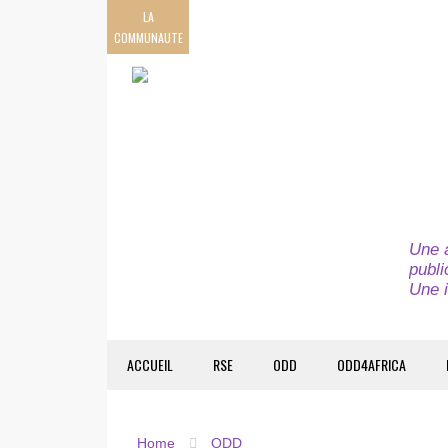
LA
COMMUNAUTE
Une a
publi
Une i
ACCUEIL
RSE
ODD
ODD4AFRICA
Home
ODD