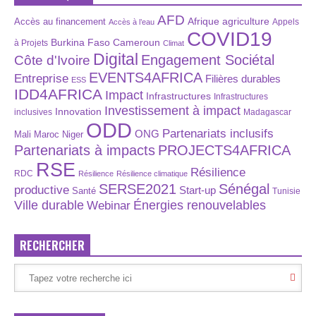
AFD
Afrique
agriculture
Accès au financement
Appels
Accès à l’eau
COVID19
Burkina Faso
Cameroun
à Projets
Climat
Digital
Engagement Sociétal
Côte d'Ivoire
EVENTS4AFRICA
Entreprise
Filières durables
ESS
IDD4AFRICA
Impact
Infrastructures
Infrastructures
Investissement à impact
Innovation
inclusives
Madagascar
ODD
Partenariats inclusifs
ONG
Maroc
Niger
Mali
Partenariats à impacts
PROJECTS4AFRICA
RSE
Résilience
RDC
Résilience
Résilience climatique
SERSE2021
Sénégal
productive
Start-up
Santé
Tunisie
Énergies renouvelables
Ville durable
Webinar
RECHERCHER