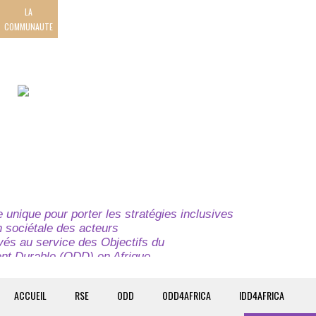
LA
COMMUNAUTE
unique pour porter les stratégies inclusives
on sociétale des acteurs
ivés au service des Objectifs du
t Durable (ODD) en Afrique.
e globale à l’attention des parties prenantes du
t du continent.
ACCUEIL
RSE
ODD
ODD4AFRICA
IDD4AFRICA