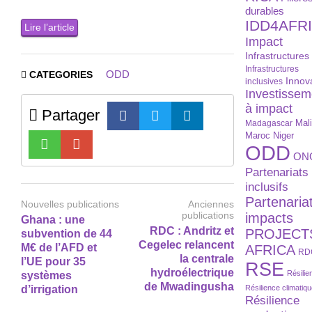
durables
IDD4AFR
Lire l’article
Impact
Infrastructures
Infrastructures
ODD
CATEGORIES
Innov
inclusives
Investissem
à impact
Partager
Madagascar
Mal
Maroc
Niger
ODD
ON
Partenariats
inclusifs
Partenaria
Nouvelles publications
Anciennes
publications
impacts
Ghana : une
RDC : Andritz et
PROJECT
subvention de 44
Cegelec relancent
M€ de l’AFD et
AFRICA
RD
la centrale
l’UE pour 35
RSE
hydroélectrique
Résilie
systèmes
de Mwadingusha
d’irrigation
Résilience climatiq
Résilience