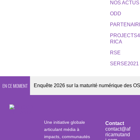
NOS ACTUS
ODD
PARTENAIR
PROJECTS
RICA
RSE
SERSE2021
EN CE MOMENT
sletter
Enquête 2026 sur la maturité numérique des OSC afr
Une initiative globale
Contact
contact@af
articulant média à
ricamutand
impacts, communautés