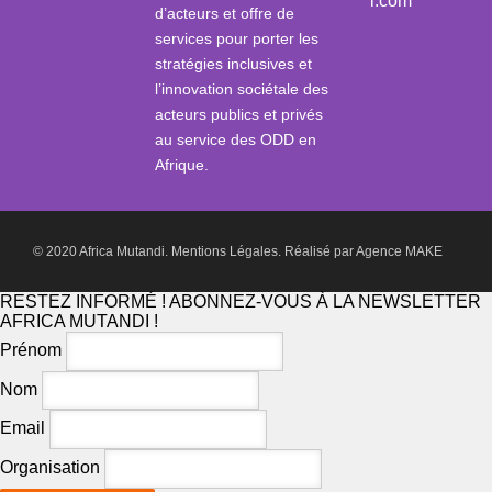
i.com
d’acteurs et offre de
services pour porter les
stratégies inclusives et
l’innovation sociétale des
acteurs publics et privés
au service des ODD en
Afrique.
© 2020 Africa Mutandi.
Mentions Légales.
Réalisé par
Agence MAKE
RESTEZ INFORMÉ ! ABONNEZ-VOUS À LA NEWSLETTER
AFRICA MUTANDI !
Prénom
Nom
Email
Organisation