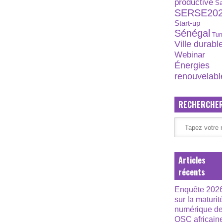
productive
S
SERSE20
Start-up
Sénégal
Tun
Ville durabl
Webinar
Énergies
renouvelabl
RECHERCHE
Articles
récents
Enquête 202
sur la maturit
numérique d
OSC africain