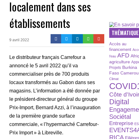
localement dans ses
établissements
THÉMATIQUE
9 avril 2022
Accès au
financement
Acc
AFD
Afri
l’eau
Le distributeur français Carrefour a
agriculture
Appe
annoncé le 5 avril 2022 qu’il va
Burkina
Projets
Faso
Camerou
commercialiser près de 700 produits
Climat
locaux transformés au Gabon dans ses
COVID
magasins. L’information a été donnée par
Côte d'Ivoi
le président-directeur général du groupe
Digital
Prix-Import, Bernard Azzi, à l’inauguration
Engageme
de la première grande surface
Sociétal
Entreprise
commerciale, « l’hypermarché Carrefour-
ES
EVENTS4
Prix Import » à Libreville.
RICA
Filière