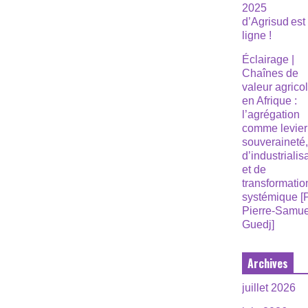
2025
d’Agrisud est
ligne !
Éclairage |
Chaînes de
valeur agrico
en Afrique :
l’agrégation
comme levier
souveraineté
d’industrialis
et de
transformatio
systémique [
Pierre-Samue
Guedj]
Archives
juillet 2026