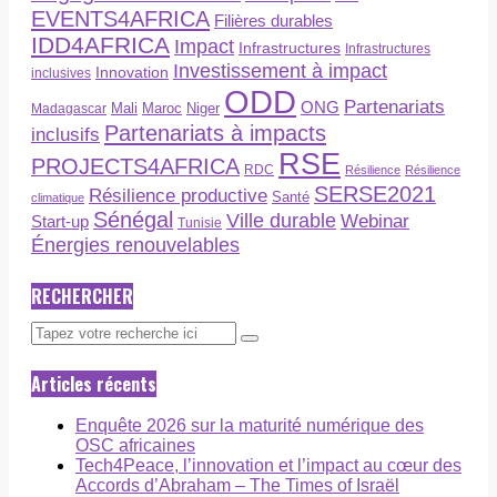
EVENTS4AFRICA
Filières durables
IDD4AFRICA
Impact
Infrastructures
Infrastructures
Investissement à impact
Innovation
inclusives
ODD
Partenariats
ONG
Maroc
Niger
Madagascar
Mali
Partenariats à impacts
inclusifs
RSE
PROJECTS4AFRICA
RDC
Résilience
Résilience
SERSE2021
Résilience productive
Santé
climatique
Sénégal
Ville durable
Webinar
Start-up
Tunisie
Énergies renouvelables
RECHERCHER
Articles récents
Enquête 2026 sur la maturité numérique des
OSC africaines
Tech4Peace, l’innovation et l’impact au cœur des
Accords d’Abraham – The Times of Israël