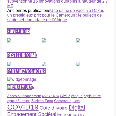
subventionne 15 innovations durables à hauteur de 2,7
M€
Anciennes publications
Une usine de vaccin à Dakar,
un prestigieux prix pour le Cameroun : le bulletin de
santé hebdomadaire de l’Afrique
SUIVEZ-NOUS
RESTEZ INFORMÉ
PARTAGEZ VOS ACTUS
THÉMATIQUES
AFD
Afrique
agriculture
Accès au financement
Accès à l’eau
Burkina Faso
Cameroun
Appels à Projets
Climat
COVID19
Digital
Côte d'Ivoire
Engagement Sociétal
Entreprise
ESS