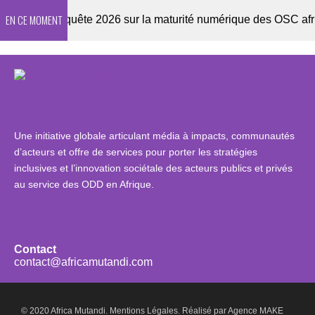
EN CE MOMENT
ter
Enquête 2026 sur la maturité numérique des OSC africai
Une initiative globale articulant média à impacts, communautés
d’acteurs et offre de services pour porter les stratégies
inclusives et l’innovation sociétale des acteurs publics et privés
au service des ODD en Afrique.
Contact
contact@africamutandi.com
© 2020 Africa Mutandi.
Mentions Légales.
Réalisé par
Agence MAKE