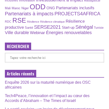
Investissement à impact
Innovation
inclusives
Madagascar
ODD
Partenariats inclusifs
ONG
Maroc
Niger
Mali
Partenariats à impacts
PROJECTS4AFRICA
RSE
Résilience
RDC
Résilience
Résilience climatique
SERSE2021
Sénégal
productive
Start-up
Santé
Tunisie
Énergies renouvelables
Ville durable
Webinar
RECHERCHER
Articles récents
Enquête 2026 sur la maturité numérique des OSC
africaines
Tech4Peace, l’innovation et l’impact au cœur des
Accords d’Abraham – The Times of Israël