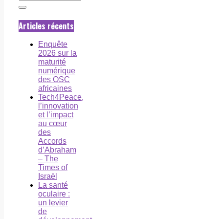
Articles récents
Enquête
2026 sur la
maturité
numérique
des OSC
africaines
Tech4Peace,
l’innovation
et l’impact
au cœur
des
Accords
d’Abraham
– The
Times of
Israël
La santé
oculaire :
un levier
de