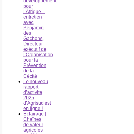
développement
pour
l’Afrique –
entretien
avec
Benjamin
des
Gachons,
Directeur
exécutif de
l’Organisation
pour la
Prévention
de la
Cécité
Le nouveau
rapport
d’activité
2025
d’Agrisud est
en ligne !
Éclairage |
Chaînes
de valeur
agricoles