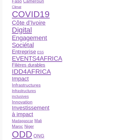
Faso
Cameroun
Climat
COVID19
Côte d'Ivoire
Digital
Engagement
Sociétal
Entreprise
ESS
EVENTS4AFRICA
Filières durables
IDD4AFRICA
Impact
Infrastructures
Infrastructures
inclusives
Innovation
Investissement
à impact
Madagascar
Mali
Maroc
Niger
ODD
ONG