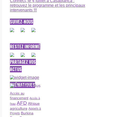
Connect, le 4 juillet à Casablanca :
retrouvez le programme et les principaux
intervenants !!!
SUIVEZ-NOUS
RESTEZ INFORMÉ
PARTAGEZ VOS
ACTUS
THÉMATIQUES
Accès au
financement
Accès à
AFD
Afrique
l’eau
agriculture
Appels à
Burkina
Projets