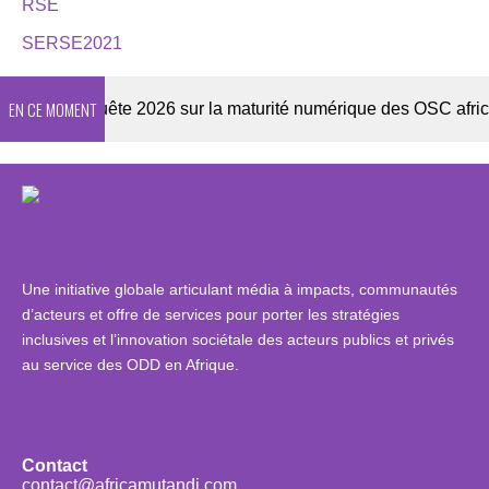
RSE
SERSE2021
EN CE MOMENT
r
Enquête 2026 sur la maturité numérique des OSC africaine
Une initiative globale articulant média à impacts, communautés
d’acteurs et offre de services pour porter les stratégies
inclusives et l’innovation sociétale des acteurs publics et privés
au service des ODD en Afrique.
Contact
contact@africamutandi.com