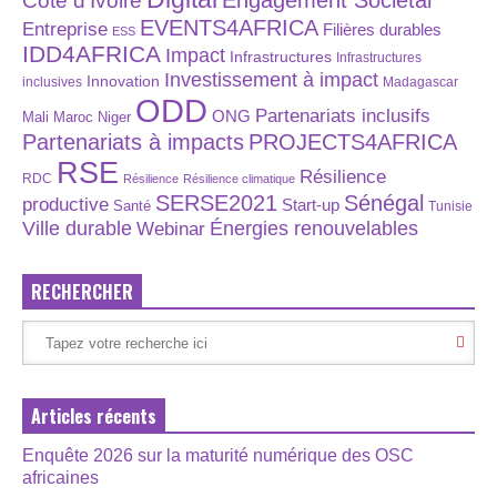
Engagement Sociétal
Côte d'Ivoire
EVENTS4AFRICA
Entreprise
Filières durables
ESS
IDD4AFRICA
Impact
Infrastructures
Infrastructures
Investissement à impact
Innovation
inclusives
Madagascar
ODD
Partenariats inclusifs
ONG
Maroc
Niger
Mali
Partenariats à impacts
PROJECTS4AFRICA
RSE
Résilience
RDC
Résilience
Résilience climatique
SERSE2021
Sénégal
productive
Start-up
Santé
Tunisie
Énergies renouvelables
Ville durable
Webinar
RECHERCHER
Articles récents
Enquête 2026 sur la maturité numérique des OSC
africaines