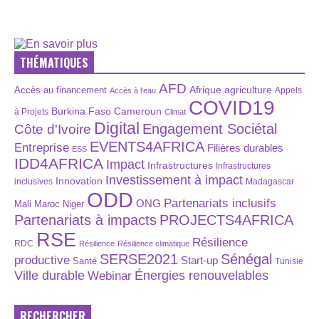
THÉMATIQUES
AFD
Afrique
agriculture
Accès au financement
Appels
Accès à l’eau
COVID19
Burkina Faso
Cameroun
à Projets
Climat
Digital
Engagement Sociétal
Côte d'Ivoire
EVENTS4AFRICA
Entreprise
Filières durables
ESS
IDD4AFRICA
Impact
Infrastructures
Infrastructures
Investissement à impact
Innovation
inclusives
Madagascar
ODD
Partenariats inclusifs
ONG
Maroc
Niger
Mali
Partenariats à impacts
PROJECTS4AFRICA
RSE
Résilience
RDC
Résilience
Résilience climatique
SERSE2021
Sénégal
productive
Start-up
Santé
Tunisie
Énergies renouvelables
Ville durable
Webinar
RECHERCHER