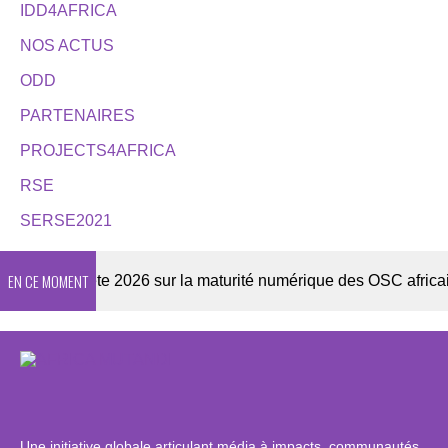
IDD4AFRICA
NOS ACTUS
ODD
PARTENAIRES
PROJECTS4AFRICA
RSE
SERSE2021
EN CE MOMENT
Enquête 2026 sur la maturité numérique des OSC africaines
Une initiative globale articulant média à impacts, communautés