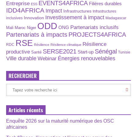
EVENTS4AFRICA
Entreprise
Filières durables
ESS
IDD4AFRICA
Impact
Infrastructures
Infrastructures
Investissement à impact
Innovation
inclusives
Madagascar
ODD
Partenariats inclusifs
ONG
Maroc
Niger
Mali
Partenariats à impacts
PROJECTS4AFRICA
RSE
Résilience
RDC
Résilience
Résilience climatique
SERSE2021
Sénégal
productive
Start-up
Santé
Tunisie
Énergies renouvelables
Ville durable
Webinar
RECHERCHER
Articles récents
Enquête 2026 sur la maturité numérique des OSC
africaines