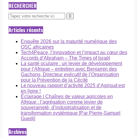
RECHERCHER
Articles récents
Enquête 2026 sur la maturité numérique des
OSC africaines
Tech4Peace, l’innovation et l’impact au cœur des
Accords d’Abraham – The Times of Israël
La santé oculaire : un levier de développement
pour l’Afrique – entretien avec Benjamin des
Gachons, Directeur exécutif de l’Organisation
pour la Prévention de la Cécité
Le nouveau rapport d’activité 2025 d’Agrisud est
en ligne !
Éclairage | Chaînes de valeur agricoles en
Afrique : l’agrégation comme levier de
souveraineté, d’industrialisation et de
transformation systémique [Par Pierre-Samuel
Guedj]
Archives