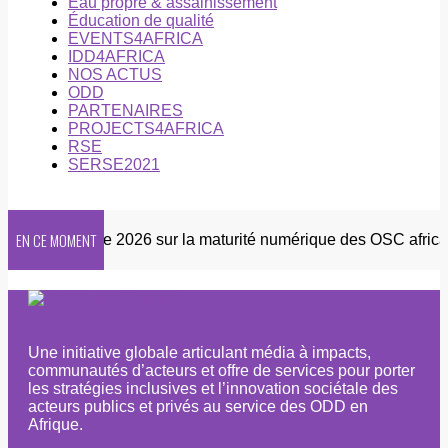
Eau propre & assainissement
Éducation de qualité
EVENTS4AFRICA
IDD4AFRICA
NOS ACTUS
ODD
PARTENAIRES
PROJECTS4AFRICA
RSE
SERSE2021
EN CE MOMENT
er
Enquête 2026 sur la maturité numérique des OSC africain
Une initiative globale articulant média à impacts,
communautés d’acteurs et offre de services pour porter
les stratégies inclusives et l’innovation sociétale des
acteurs publics et privés au service des ODD en
Afrique.