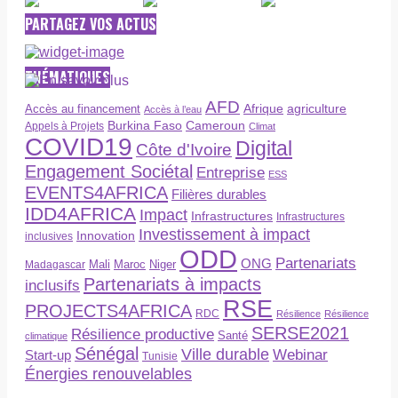
PARTAGEZ VOS ACTUS
THÉMATIQUES
AFD
Afrique
agriculture
Accès au financement
Accès à l’eau
Burkina Faso
Cameroun
Appels à Projets
Climat
COVID19
Digital
Côte d'Ivoire
Engagement Sociétal
Entreprise
ESS
EVENTS4AFRICA
Filières durables
IDD4AFRICA
Impact
Infrastructures
Infrastructures
Investissement à impact
Innovation
inclusives
ODD
Partenariats
ONG
Maroc
Niger
Madagascar
Mali
Partenariats à impacts
inclusifs
RSE
PROJECTS4AFRICA
RDC
Résilience
Résilience
SERSE2021
Résilience productive
Santé
climatique
Sénégal
Ville durable
Webinar
Start-up
Tunisie
Énergies renouvelables