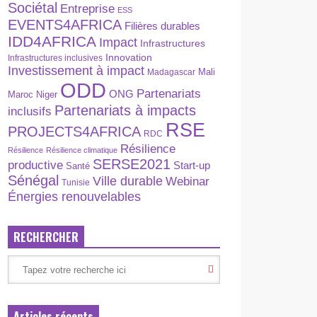
Sociétal
Entreprise
ESS
EVENTS4AFRICA
Filières durables
IDD4AFRICA
Impact
Infrastructures
Innovation
Infrastructures inclusives
Investissement à impact
Madagascar
Mali
ODD
Partenariats
ONG
Maroc
Niger
Partenariats à impacts
inclusifs
RSE
PROJECTS4AFRICA
RDC
Résilience
Résilience
Résilience climatique
SERSE2021
productive
Start-up
Santé
Sénégal
Ville durable
Webinar
Tunisie
Énergies renouvelables
RECHERCHER
Articles récents