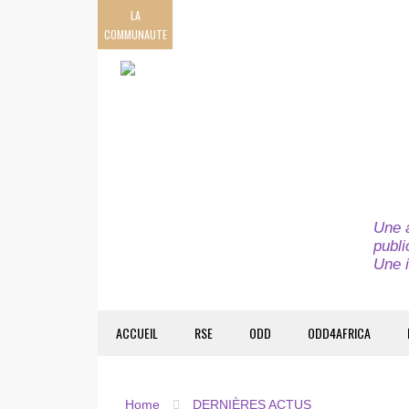
LA
COMMUNAUTE
Une a
publi
Une i
ACCUEIL
RSE
ODD
ODD4AFRICA
Home
DERNIÈRES ACTUS