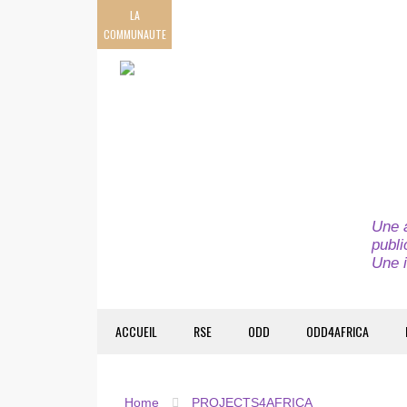
LA
COMMUNAUTE
Une a
publi
Une i
ACCUEIL
RSE
ODD
ODD4AFRICA
Home
PROJECTS4AFRICA