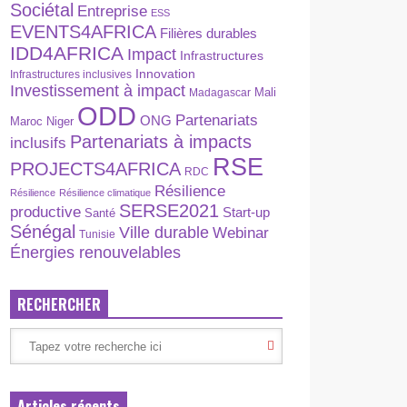
Sociétal
Entreprise
ESS
EVENTS4AFRICA
Filières durables
IDD4AFRICA
Impact
Infrastructures
Innovation
Infrastructures inclusives
Investissement à impact
Madagascar
Mali
ODD
Partenariats
ONG
Maroc
Niger
Partenariats à impacts
inclusifs
RSE
PROJECTS4AFRICA
RDC
Résilience
Résilience
Résilience climatique
SERSE2021
productive
Start-up
Santé
Sénégal
Ville durable
Webinar
Tunisie
Énergies renouvelables
RECHERCHER
Articles récents