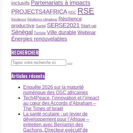
Partenariats à impacts
inclusifs
RSE
PROJECTS4AFRICA
RDC
Résilience
Résilience
Résilience climatique
SERSE2021
productive
Start-up
Santé
Sénégal
Ville durable
Webinar
Tunisie
Énergies renouvelables
RECHERCHER
Articles récents
Enquête 2026 sur la maturité
numérique des OSC africaines
Tech4Peace, l’innovation et l’impact
au cœur des Accords d’Abraham –
The Times of Israël
La santé oculaire : un levier de
développement pour l’Afrique –
entretien avec Benjamin des
Gachons, Directeur exécutif de