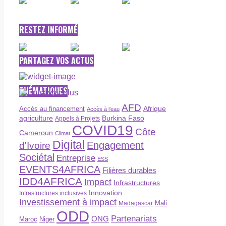
RESTEZ INFORMÉ
PARTAGEZ VOS ACTUS
THÉMATIQUES
AFD
Afrique
Accès au financement
Accès à l’eau
agriculture
Burkina Faso
Appels à Projets
COVID19
Côte
Cameroun
Climat
Digital
Engagement
d'Ivoire
Sociétal
Entreprise
ESS
EVENTS4AFRICA
Filières durables
IDD4AFRICA
Impact
Infrastructures
Innovation
Infrastructures inclusives
Investissement à impact
Madagascar
Mali
ODD
Partenariats
ONG
Maroc
Niger