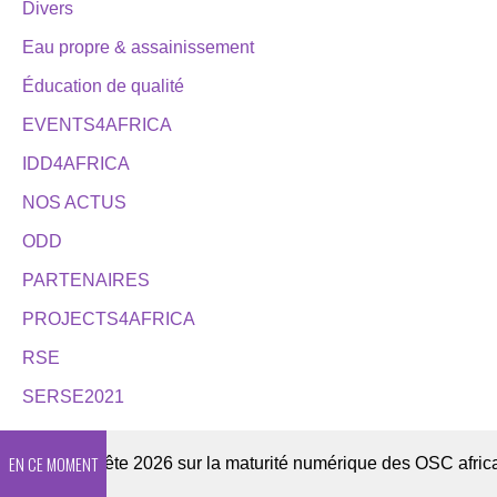
Divers
Eau propre & assainissement
Éducation de qualité
EVENTS4AFRICA
IDD4AFRICA
NOS ACTUS
ODD
PARTENAIRES
PROJECTS4AFRICA
RSE
SERSE2021
EN CE MOMENT
r
Enquête 2026 sur la maturité numérique des OSC africaine