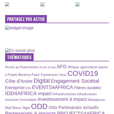
PARTAGEZ VOS ACTUS
THÉMATIQUES
AFD
Afrique
agriculture
Accès au financement
Appels
Accès à l’eau
COVID19
Burkina Faso
Cameroun
à Projets
Climat
Digital
Engagement Sociétal
Côte d'Ivoire
EVENTS4AFRICA
Entreprise
Filières durables
ESS
IDD4AFRICA
Impact
Infrastructures
Infrastructures
Investissement à impact
Innovation
inclusives
Madagascar
ODD
Partenariats inclusifs
ONG
Maroc
Niger
Mali
Partenariats à impacts
PROJECTS4AFRICA