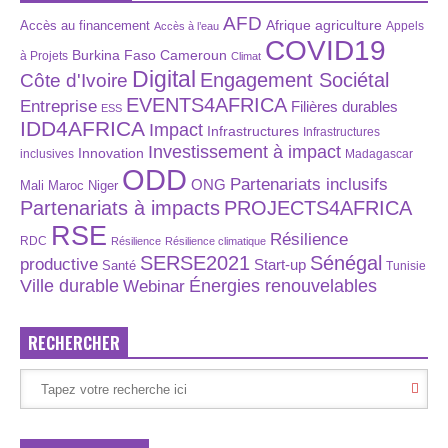
AFD
Afrique
agriculture
Accès au financement
Appels
Accès à l’eau
COVID19
Burkina Faso
Cameroun
à Projets
Climat
Digital
Engagement Sociétal
Côte d'Ivoire
EVENTS4AFRICA
Entreprise
Filières durables
ESS
IDD4AFRICA
Impact
Infrastructures
Infrastructures
Investissement à impact
Innovation
inclusives
Madagascar
ODD
Partenariats inclusifs
ONG
Maroc
Niger
Mali
Partenariats à impacts
PROJECTS4AFRICA
RSE
Résilience
RDC
Résilience
Résilience climatique
SERSE2021
Sénégal
productive
Start-up
Santé
Tunisie
Énergies renouvelables
Ville durable
Webinar
RECHERCHER