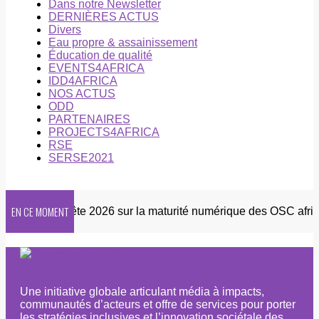
Dans notre Newsletter
DERNIÈRES ACTUS
Divers
Eau propre & assainissement
Éducation de qualité
EVENTS4AFRICA
IDD4AFRICA
NOS ACTUS
ODD
PARTENAIRES
PROJECTS4AFRICA
RSE
SERSE2021
EN CE MOMENT
ter
Enquête 2026 sur la maturité numérique des OSC africai
Une initiative globale articulant média à impacts,
communautés d’acteurs et offre de services pour porter
les stratégies inclusives et l’innovation sociétale des