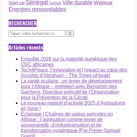
Sénégal
Ville durable
Webinar
Start-up
Tunisie
Énergies renouvelables
RECHERCHER
Articles récents
Enquête 2026 sur la maturité numérique des
OSC africaines
Tech4Peace, l’innovation et l’impact au cœur des
Accords d’Abraham – The Times of Israël
La santé oculaire : un levier de développement
pour l’Afrique – entretien avec Benjamin des
Gachons, Directeur exécutif de l’Organisation
pour la Prévention de la Cécité
Le nouveau rapport d’activité 2025 d’Agrisud est
en ligne !
Éclairage | Chaînes de valeur agricoles en
Afrique : l’agrégation comme levier de
souveraineté, d’industrialisation et de
transformation systémique [Par Pierre-Samuel
Guedj]