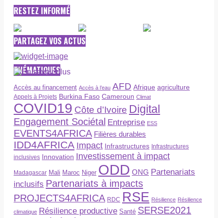
RESTEZ INFORMÉ
PARTAGEZ VOS ACTUS
THÉMATIQUES
AFD
Afrique
agriculture
Accès au financement
Accès à l’eau
Burkina Faso
Cameroun
Appels à Projets
Climat
COVID19
Digital
Côte d'Ivoire
Engagement Sociétal
Entreprise
ESS
EVENTS4AFRICA
Filières durables
IDD4AFRICA
Impact
Infrastructures
Infrastructures
Investissement à impact
Innovation
inclusives
ODD
Partenariats
ONG
Maroc
Niger
Madagascar
Mali
Partenariats à impacts
inclusifs
RSE
PROJECTS4AFRICA
RDC
Résilience
Résilience
SERSE2021
Résilience productive
Santé
climatique