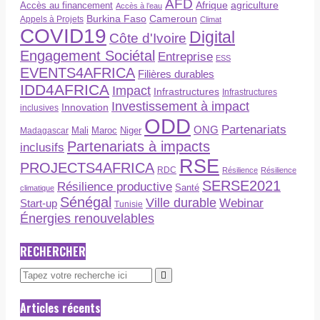
AFD
Afrique
agriculture
Accès au financement
Accès à l’eau
Burkina Faso
Cameroun
Appels à Projets
Climat
COVID19
Digital
Côte d'Ivoire
Engagement Sociétal
Entreprise
ESS
EVENTS4AFRICA
Filières durables
IDD4AFRICA
Impact
Infrastructures
Infrastructures
Investissement à impact
Innovation
inclusives
ODD
Partenariats
ONG
Maroc
Niger
Madagascar
Mali
Partenariats à impacts
inclusifs
RSE
PROJECTS4AFRICA
RDC
Résilience
Résilience
SERSE2021
Résilience productive
Santé
climatique
Sénégal
Ville durable
Webinar
Start-up
Tunisie
Énergies renouvelables
RECHERCHER
Articles récents