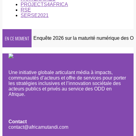
PROJECTS4AFRICA
RSE
SERSE2021
EN CE MOMENT
ewsletter
Enquête 2026 sur la maturité numérique des OSC a
Une initiative globale articulant média à impacts,
communautés d’acteurs et offre de services pour porter
les stratégies inclusives et l’innovation sociétale des
acteurs publics et privés au service des ODD en
Afrique.
Contact
contact@africamutandi.com