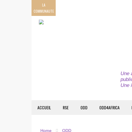
LA
COMMUNAUTE
Une a
publi
Une i
ACCUEIL
RSE
ODD
ODD4AFRICA
Home
ODD