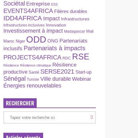
Sociétal
Entreprise
ESS
EVENTS4AFRICA
Filières durables
IDD4AFRICA
Impact
Infrastructures
Innovation
Infrastructures inclusives
Investissement à impact
Madagascar
Mali
ODD
Partenariats
ONG
Maroc
Niger
Partenariats à impacts
inclusifs
RSE
PROJECTS4AFRICA
RDC
Résilience
Résilience
Résilience climatique
SERSE2021
productive
Start-up
Santé
Sénégal
Ville durable
Webinar
Tunisie
Énergies renouvelables
RECHERCHER
Articles récents