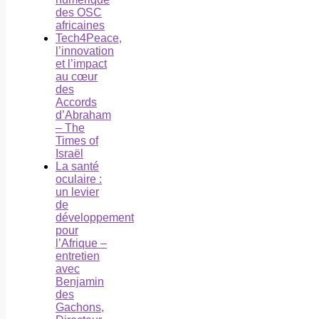
des OSC
africaines
Tech4Peace,
l’innovation
et l’impact
au cœur
des
Accords
d’Abraham
– The
Times of
Israël
La santé
oculaire :
un levier
de
développement
pour
l’Afrique –
entretien
avec
Benjamin
des
Gachons,