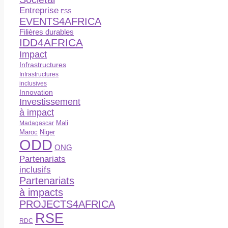
Entreprise
ESS
EVENTS4AFRICA
Filières durables
IDD4AFRICA
Impact
Infrastructures
Infrastructures
inclusives
Innovation
Investissement
à impact
Madagascar
Mali
Maroc
Niger
ODD
ONG
Partenariats
inclusifs
Partenariats
à impacts
PROJECTS4AFRICA
RSE
RDC