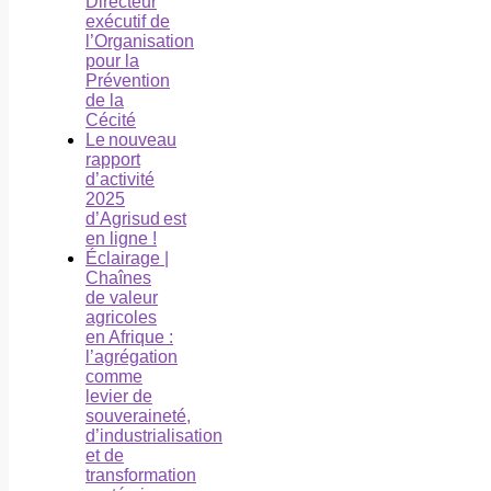
Directeur
exécutif de
l’Organisation
pour la
Prévention
de la
Cécité
Le nouveau
rapport
d’activité
2025
d’Agrisud est
en ligne !
Éclairage |
Chaînes
de valeur
agricoles
en Afrique :
l’agrégation
comme
levier de
souveraineté,
d’industrialisation
et de
transformation