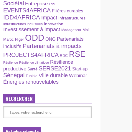
Sociétal
Entreprise
ESS
EVENTS4AFRICA
Filières durables
IDD4AFRICA
Impact
Infrastructures
Innovation
Infrastructures inclusives
Investissement à impact
Madagascar
Mali
ODD
Partenariats
ONG
Maroc
Niger
Partenariats à impacts
inclusifs
RSE
PROJECTS4AFRICA
RDC
Résilience
Résilience
Résilience climatique
SERSE2021
productive
Start-up
Santé
Sénégal
Ville durable
Webinar
Tunisie
Énergies renouvelables
RECHERCHER
Articles récents