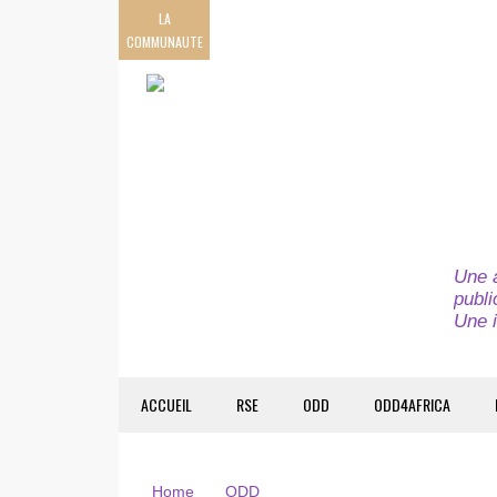
LA
COMMUNAUTE
Une a
publi
Une i
ACCUEIL
RSE
ODD
ODD4AFRICA
Home
ODD