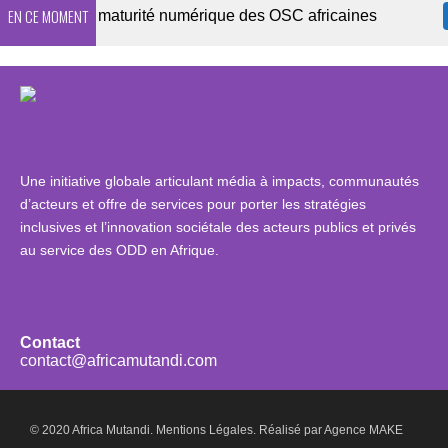
EN CE MOMENT
6 sur la maturité numérique des OSC africaines
DE
Une initiative globale articulant média à impacts, communautés
d’acteurs et offre de services pour porter les stratégies
inclusives et l’innovation sociétale des acteurs publics et privés
au service des ODD en Afrique.
Contact
contact@africamutandi.com
© 2020 Africa Mutandi.
Mentions Légales.
Réalisé par
Agence MAKE