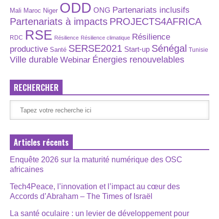
ODD
Partenariats inclusifs
ONG
Maroc
Niger
Mali
Partenariats à impacts
PROJECTS4AFRICA
RSE
Résilience
RDC
Résilience
Résilience climatique
SERSE2021
Sénégal
productive
Start-up
Santé
Tunisie
Énergies renouvelables
Ville durable
Webinar
RECHERCHER
Articles récents
Enquête 2026 sur la maturité numérique des OSC
africaines
Tech4Peace, l’innovation et l’impact au cœur des
Accords d’Abraham – The Times of Israël
La santé oculaire : un levier de développement pour