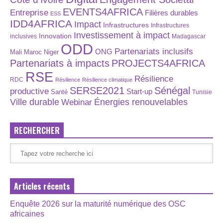
EVENTS4AFRICA
Entreprise
Filières durables
ESS
IDD4AFRICA
Impact
Infrastructures
Infrastructures
Investissement à impact
Innovation
inclusives
Madagascar
ODD
Partenariats inclusifs
ONG
Maroc
Niger
Mali
Partenariats à impacts
PROJECTS4AFRICA
RSE
Résilience
RDC
Résilience
Résilience climatique
SERSE2021
Sénégal
productive
Start-up
Santé
Tunisie
Énergies renouvelables
Ville durable
Webinar
RECHERCHER
Articles récents
Enquête 2026 sur la maturité numérique des OSC
africaines