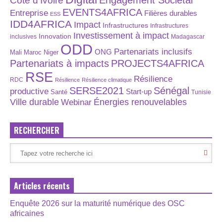
Engagement Sociétal
Côte d'Ivoire
EVENTS4AFRICA
Entreprise
Filières durables
ESS
IDD4AFRICA
Impact
Infrastructures
Infrastructures
Investissement à impact
Innovation
inclusives
Madagascar
ODD
Partenariats inclusifs
ONG
Maroc
Niger
Mali
Partenariats à impacts
PROJECTS4AFRICA
RSE
Résilience
RDC
Résilience
Résilience climatique
SERSE2021
Sénégal
productive
Start-up
Santé
Tunisie
Énergies renouvelables
Ville durable
Webinar
RECHERCHER
Articles récents
Enquête 2026 sur la maturité numérique des OSC
africaines