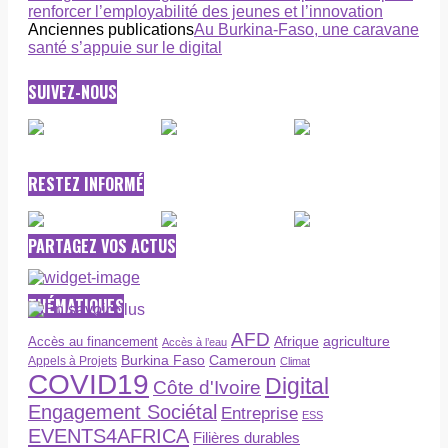
renforcer l’employabilité des jeunes et l’innovation
Anciennes publications
Au Burkina-Faso, une caravane
santé s’appuie sur le digital
SUIVEZ-NOUS
RESTEZ INFORMÉ
PARTAGEZ VOS ACTUS
THÉMATIQUES
AFD
Afrique
agriculture
Accès au financement
Accès à l’eau
Burkina Faso
Cameroun
Appels à Projets
Climat
COVID19
Digital
Côte d'Ivoire
Engagement Sociétal
Entreprise
ESS
EVENTS4AFRICA
Filières durables