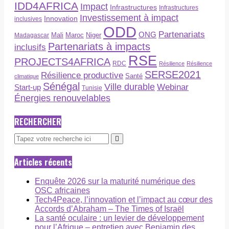
IDD4AFRICA
Impact
Infrastructures
Infrastructures
Investissement à impact
Innovation
inclusives
ODD
Partenariats
ONG
Maroc
Niger
Madagascar
Mali
Partenariats à impacts
inclusifs
RSE
PROJECTS4AFRICA
RDC
Résilience
Résilience
SERSE2021
Résilience productive
Santé
climatique
Sénégal
Ville durable
Webinar
Start-up
Tunisie
Énergies renouvelables
RECHERCHER
Articles récents
Enquête 2026 sur la maturité numérique des
OSC africaines
Tech4Peace, l’innovation et l’impact au cœur des
Accords d’Abraham – The Times of Israël
La santé oculaire : un levier de développement
pour l’Afrique – entretien avec Benjamin des