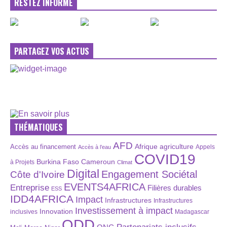
RESTEZ INFORMÉ
PARTAGEZ VOS ACTUS
THÉMATIQUES
AFD
Afrique
agriculture
Accès au financement
Appels
Accès à l’eau
COVID19
Burkina Faso
Cameroun
à Projets
Climat
Digital
Engagement Sociétal
Côte d'Ivoire
EVENTS4AFRICA
Entreprise
Filières durables
ESS
IDD4AFRICA
Impact
Infrastructures
Infrastructures
Investissement à impact
Innovation
inclusives
Madagascar
ODD