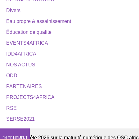
Divers
Eau propre & assainissement
Éducation de qualité
EVENTS4AFRICA
IDD4AFRICA
NOS ACTUS
ODD
PARTENAIRES
PROJECTS4AFRICA
RSE
SERSE2021
EN CE MOMENT
r
Enquête 2026 sur la maturité numérique des OSC africaine