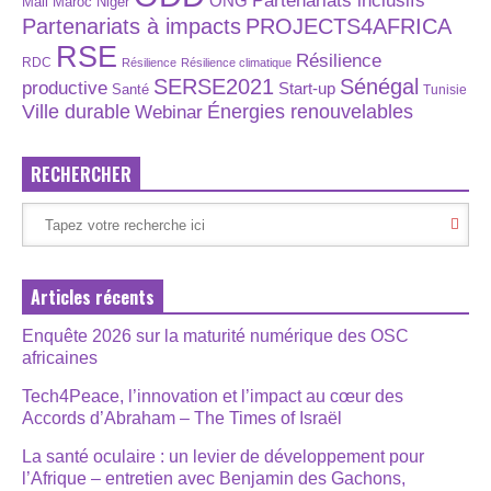
Partenariats inclusifs
ONG
Maroc
Niger
Mali
Partenariats à impacts
PROJECTS4AFRICA
RSE
Résilience
RDC
Résilience
Résilience climatique
SERSE2021
Sénégal
productive
Start-up
Santé
Tunisie
Énergies renouvelables
Ville durable
Webinar
RECHERCHER
Articles récents
Enquête 2026 sur la maturité numérique des OSC
africaines
Tech4Peace, l’innovation et l’impact au cœur des
Accords d’Abraham – The Times of Israël
La santé oculaire : un levier de développement pour
l’Afrique – entretien avec Benjamin des Gachons,