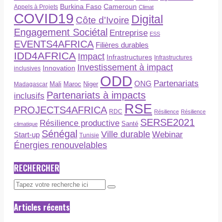
Burkina Faso
Cameroun
Appels à Projets
Climat
COVID19
Digital
Côte d'Ivoire
Engagement Sociétal
Entreprise
ESS
EVENTS4AFRICA
Filières durables
IDD4AFRICA
Impact
Infrastructures
Infrastructures
Investissement à impact
Innovation
inclusives
ODD
Partenariats
ONG
Maroc
Niger
Madagascar
Mali
Partenariats à impacts
inclusifs
RSE
PROJECTS4AFRICA
RDC
Résilience
Résilience
SERSE2021
Résilience productive
Santé
climatique
Sénégal
Ville durable
Webinar
Start-up
Tunisie
Énergies renouvelables
RECHERCHER
Articles récents