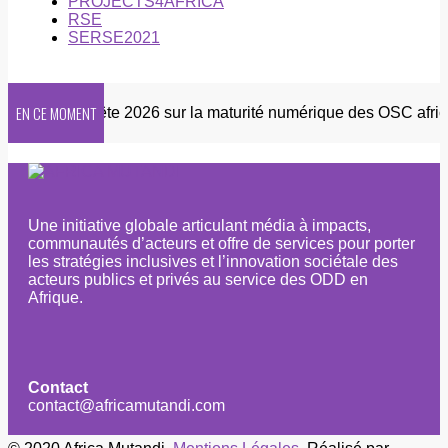
PROJECTS4AFRICA
RSE
SERSE2021
EN CE MOMENT
ter
Enquête 2026 sur la maturité numérique des OSC africai
Une initiative globale articulant média à impacts,
communautés d’acteurs et offre de services pour porter
les stratégies inclusives et l’innovation sociétale des
acteurs publics et privés au service des ODD en
Afrique.
Contact
contact@africamutandi.com