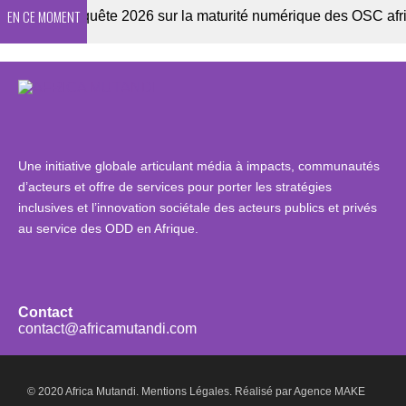
EN CE MOMENT
ter
Enquête 2026 sur la maturité numérique des OSC africai
Une initiative globale articulant média à impacts, communautés
d’acteurs et offre de services pour porter les stratégies
inclusives et l’innovation sociétale des acteurs publics et privés
au service des ODD en Afrique.
Contact
contact@africamutandi.com
© 2020 Africa Mutandi.
Mentions Légales.
Réalisé par
Agence MAKE