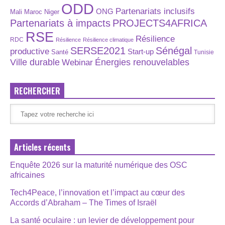
ODD
Partenariats inclusifs
ONG
Maroc
Niger
Mali
Partenariats à impacts
PROJECTS4AFRICA
RSE
Résilience
RDC
Résilience
Résilience climatique
SERSE2021
Sénégal
productive
Start-up
Santé
Tunisie
Énergies renouvelables
Ville durable
Webinar
RECHERCHER
Articles récents
Enquête 2026 sur la maturité numérique des OSC
africaines
Tech4Peace, l’innovation et l’impact au cœur des
Accords d’Abraham – The Times of Israël
La santé oculaire : un levier de développement pour