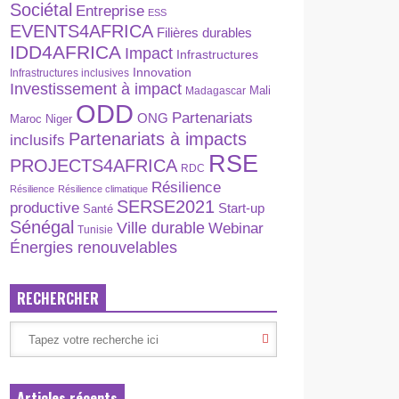
Sociétal
Entreprise
ESS
EVENTS4AFRICA
Filières durables
IDD4AFRICA
Impact
Infrastructures
Innovation
Infrastructures inclusives
Investissement à impact
Madagascar
Mali
ODD
Partenariats
ONG
Maroc
Niger
Partenariats à impacts
inclusifs
RSE
PROJECTS4AFRICA
RDC
Résilience
Résilience
Résilience climatique
SERSE2021
productive
Start-up
Santé
Sénégal
Ville durable
Webinar
Tunisie
Énergies renouvelables
RECHERCHER
Articles récents