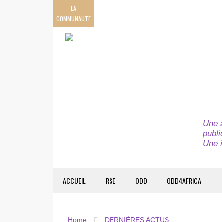
LA
COMMUNAUTE
Une a
publi
Une i
ACCUEIL
RSE
ODD
ODD4AFRICA
Home
DERNIÈRES ACTUS