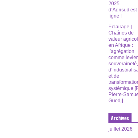
2025
d’Agrisud est
ligne !
Éclairage |
Chaînes de
valeur agrico
en Afrique :
l’agrégation
comme levier
souveraineté
d’industrialis
et de
transformatio
systémique [
Pierre-Samue
Guedj]
Archives
juillet 2026