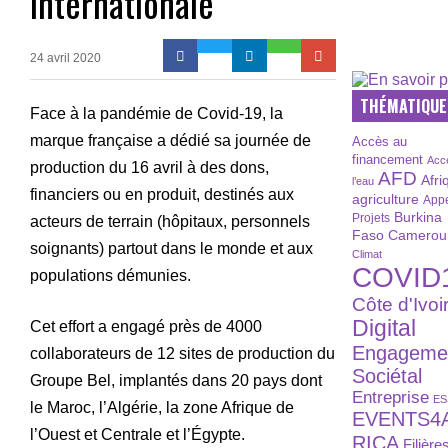
internationale
24 avril 2020
THÉMATIQUE
Face à la pandémie de Covid-19, la
marque française a dédié sa journée de
Accès au
financement
Acc
production du 16 avril à des dons,
AFD
Afri
l’eau
financiers ou en produit, destinés aux
agriculture
Appe
Burkina
Projets
acteurs de terrain (hôpitaux, personnels
Faso
Camerou
soignants) partout dans le monde et aux
Climat
COVID
populations démunies.
Côte d'Ivoi
Digital
Cet effort a engagé près de 4000
Engageme
collaborateurs de 12 sites de production du
Sociétal
Groupe Bel, implantés dans 20 pays dont
Entreprise
ES
le Maroc, l’Algérie, la zone Afrique de
EVENTS4
l’Ouest et Centrale et l’Égypte.
RICA
Filière