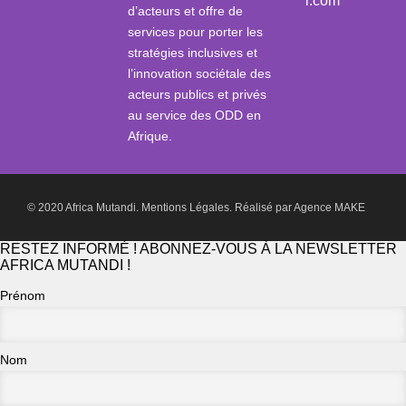
i.com
d’acteurs et offre de
services pour porter les
stratégies inclusives et
l’innovation sociétale des
acteurs publics et privés
au service des ODD en
Afrique.
© 2020 Africa Mutandi.
Mentions Légales.
Réalisé par
Agence MAKE
RESTEZ INFORMÉ ! ABONNEZ-VOUS À LA NEWSLETTER
AFRICA MUTANDI !
Prénom
Nom