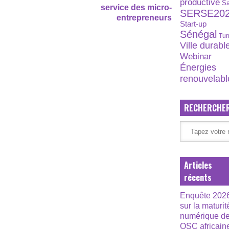
productive
S
service des micro-
SERSE20
entrepreneurs
Start-up
Sénégal
Tun
Ville durabl
Webinar
Énergies
renouvelabl
RECHERCHE
Articles
récents
Enquête 202
sur la maturit
numérique d
OSC africain