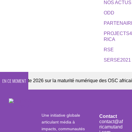
NOS ACTUS
ODD
PARTENAIR
PROJECTS
RICA
RSE
SERSE2021
EN CE MOMENT
Enquête 2026 sur la maturité numérique des OSC africaines
Une initiative globale
Contact
contact@af
articulant média à
ricamutand
impacts, communautés