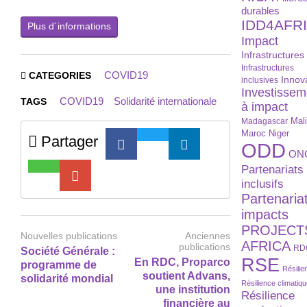
durables
IDD4AFR
Plus d´informations
Impact
Infrastructures
Infrastructures
COVID19
CATEGORIES
Innov
inclusives
Investissem
COVID19
Solidarité internationale
TAGS
à impact
Madagascar
Mal
Maroc
Niger
Partager
ODD
ON
Partenariats
inclusifs
Partenaria
impacts
PROJECT
Nouvelles publications
Anciennes
AFRICA
publications
RD
Société Générale :
RSE
En RDC, Proparco
programme de
Résilie
soutient Advans,
solidarité mondial
Résilience climatiq
une institution
Résilience
financière au