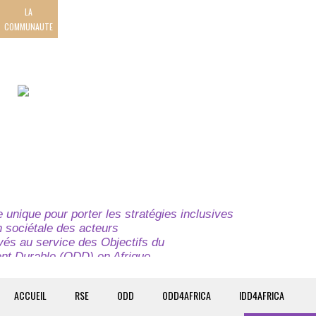
LA
COMMUNAUTE
unique pour porter les stratégies inclusives
on sociétale des acteurs
ivés au service des Objectifs du
t Durable (ODD) en Afrique.
e globale à l’attention des parties prenantes du
t du continent.
ACCUEIL
RSE
ODD
ODD4AFRICA
IDD4AFRICA