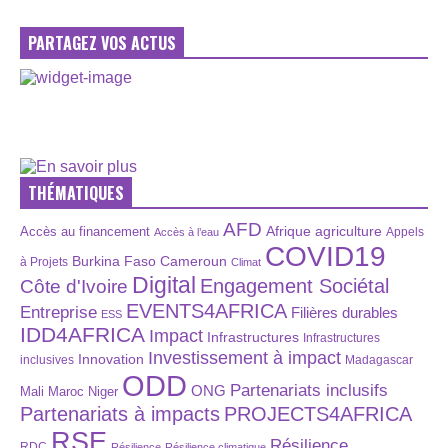
PARTAGEZ VOS ACTUS
THÉMATIQUES
AFD
Afrique
agriculture
Accès au financement
Appels
Accès à l’eau
COVID19
Burkina Faso
Cameroun
à Projets
Climat
Digital
Engagement Sociétal
Côte d'Ivoire
EVENTS4AFRICA
Entreprise
Filières durables
ESS
IDD4AFRICA
Impact
Infrastructures
Infrastructures
Investissement à impact
Innovation
inclusives
Madagascar
ODD
Partenariats inclusifs
ONG
Maroc
Niger
Mali
Partenariats à impacts
PROJECTS4AFRICA
RSE
Résilience
RDC
Résilience
Résilience climatique