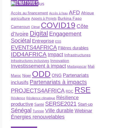
THÉMATIQUES
AFD
Afrique
Accès au financement
Accès à l’eau
agriculture
Burkina Faso
Appels à Projets
COVID19
Côte
Cameroun
Climat
Digital
Engagement
d'Ivoire
Sociétal
Entreprise
ESS
EVENTS4AFRICA
Filières durables
IDD4AFRICA
Impact
Infrastructures
Innovation
Infrastructures inclusives
Investissement à impact
Madagascar
Mali
ODD
Partenariats
ONG
Maroc
Niger
Partenariats à impacts
inclusifs
RSE
PROJECTS4AFRICA
RDC
Résilience
Résilience
Résilience climatique
SERSE2021
productive
Start-up
Santé
Sénégal
Ville durable
Webinar
Tunisie
Énergies renouvelables