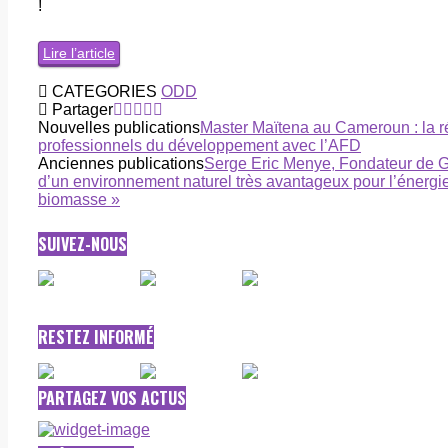
!
Lire l’article
CATEGORIES
ODD
Partager
Nouvelles publications
Master Maïtena au Cameroun : la r
professionnels du développement avec l’AFD
Anciennes publications
Serge Eric Menye, Fondateur de Gra
d’un environnement naturel très avantageux pour l’énergie 
biomasse »
SUIVEZ-NOUS
RESTEZ INFORMÉ
PARTAGEZ VOS ACTUS