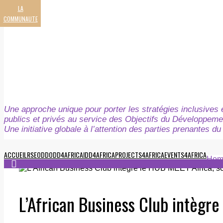
LA
COMMUNAUTE
Une approche unique pour porter les stratégies inclusives e
publics et privés au service des Objectifs du Développeme
Une initiative globale à l’attention des parties prenantes 
ACCUEIL
RSE
ODD
ODD4AFRICA
IDD4AFRICA
PROJECTS4AFRICA
EVENTS4AFRICA
Hom
L’African Business Club intègre