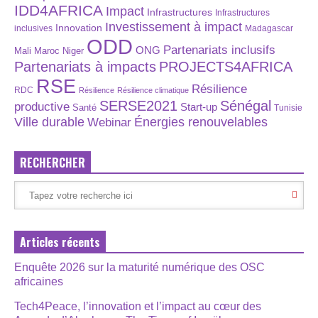
IDD4AFRICA
Impact
Infrastructures
Infrastructures
Investissement à impact
Innovation
inclusives
Madagascar
ODD
Partenariats inclusifs
ONG
Maroc
Niger
Mali
Partenariats à impacts
PROJECTS4AFRICA
RSE
Résilience
RDC
Résilience
Résilience climatique
SERSE2021
Sénégal
productive
Start-up
Santé
Tunisie
Énergies renouvelables
Ville durable
Webinar
RECHERCHER
Articles récents
Enquête 2026 sur la maturité numérique des OSC
africaines
Tech4Peace, l’innovation et l’impact au cœur des