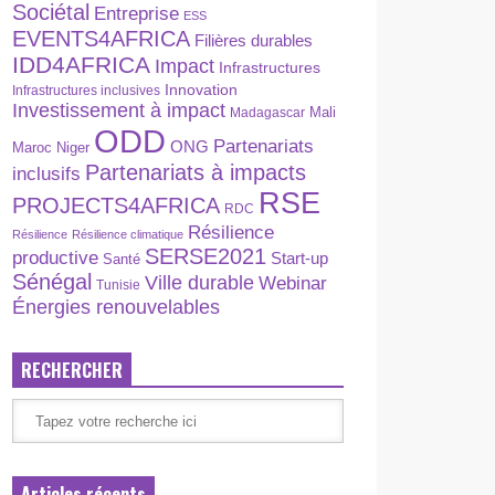
Sociétal
Entreprise
ESS
EVENTS4AFRICA
Filières durables
IDD4AFRICA
Impact
Infrastructures
Innovation
Infrastructures inclusives
Investissement à impact
Madagascar
Mali
ODD
Partenariats
ONG
Maroc
Niger
Partenariats à impacts
inclusifs
RSE
PROJECTS4AFRICA
RDC
Résilience
Résilience
Résilience climatique
SERSE2021
productive
Start-up
Santé
Sénégal
Ville durable
Webinar
Tunisie
Énergies renouvelables
RECHERCHER
Articles récents