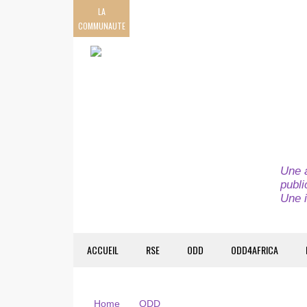
LA
COMMUNAUTE
Une a
publi
Une i
ACCUEIL
RSE
ODD
ODD4AFRICA
Home
ODD