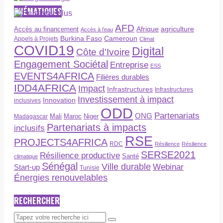
THÉMATIQUES
AFD
Afrique
agriculture
Accès au financement
Accès à l’eau
Burkina Faso
Cameroun
Appels à Projets
Climat
COVID19
Digital
Côte d'Ivoire
Engagement Sociétal
Entreprise
ESS
EVENTS4AFRICA
Filières durables
IDD4AFRICA
Impact
Infrastructures
Infrastructures
Investissement à impact
Innovation
inclusives
ODD
Partenariats
ONG
Maroc
Niger
Madagascar
Mali
Partenariats à impacts
inclusifs
RSE
PROJECTS4AFRICA
RDC
Résilience
Résilience
SERSE2021
Résilience productive
Santé
climatique
Sénégal
Ville durable
Webinar
Start-up
Tunisie
Énergies renouvelables
RECHERCHER