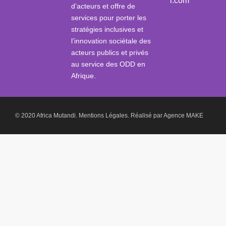
i.com
d’acteurs et offre de
services pour porter les
stratégies inclusives et
l’innovation sociétale des
acteurs publics et privés
au service des ODD en
Afrique.
© 2020 Africa Mutandi.
Mentions Légales.
Réalisé par
Agence MAKE