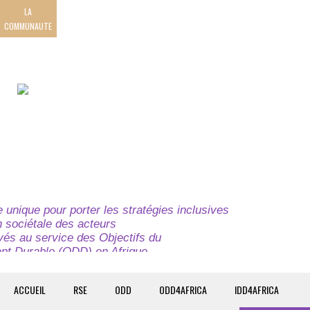
LA
COMMUNAUTE
unique pour porter les stratégies inclusives
on sociétale des acteurs
ivés au service des Objectifs du
t Durable (ODD) en Afrique.
e globale à l’attention des parties prenantes du
t du continent.
ACCUEIL
RSE
ODD
ODD4AFRICA
IDD4AFRICA