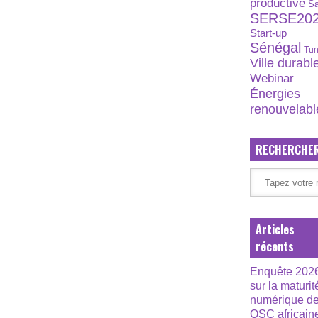
productive
S
SERSE20
Start-up
Sénégal
Tun
Ville durabl
Webinar
Énergies
renouvelabl
RECHERCHE
Articles
récents
Enquête 202
sur la maturit
numérique d
OSC africain