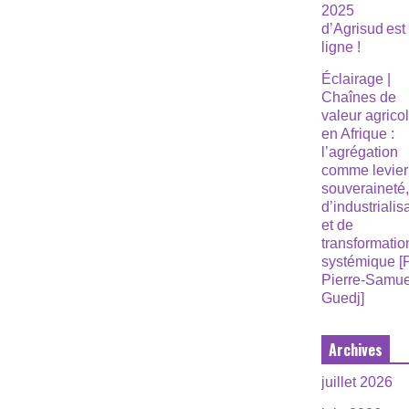
2025
d’Agrisud est
ligne !
Éclairage |
Chaînes de
valeur agrico
en Afrique :
l’agrégation
comme levier
souveraineté
d’industrialis
et de
transformatio
systémique [
Pierre-Samue
Guedj]
Archives
juillet 2026