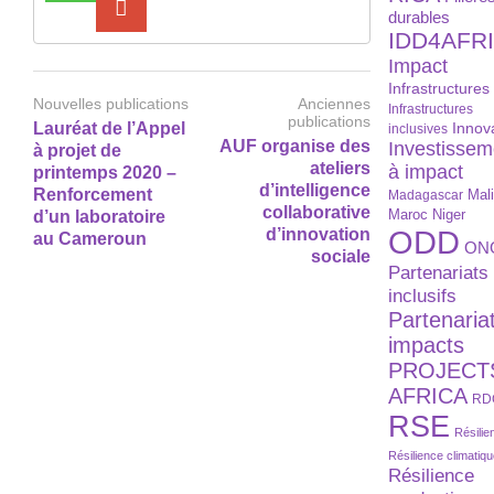
durables
IDD4AFR
Impact
Infrastructures
Nouvelles publications
Anciennes
Infrastructures
publications
Lauréat de l’Appel
Innov
inclusives
AUF organise des
Investissem
à projet de
ateliers
à impact
printemps 2020 –
d’intelligence
Renforcement
Madagascar
Mal
collaborative
Maroc
Niger
d’un laboratoire
ODD
d’innovation
au Cameroun
ON
sociale
Partenariats
inclusifs
Partenaria
impacts
PROJECT
AFRICA
RD
RSE
Résilie
Résilience climatiq
Résilience