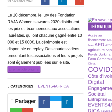
23 décembre 2020
Le 10 décembre, le jury des Fondation
RAJA Women’s awards 2020 distribuent
THÉMATIQUE
les prix et récompenses aux associations
lauréates, qui ont chacune gagné entre 10
Accès au
financement
Acc
000 et 15 000€. La cérémonie est
AFD
Afri
l’eau
disponible en replay. Des courtes vidéos
agriculture
Appe
Burkina
Projets
présentant les associations et leurs projets
Faso
Camerou
sont également publiées sur le site.
Climat
COVID
Lire l’article original
Côte d'Ivoi
Digital
EVENTS4AFRICA
CATEGORIES
Engageme
Sociétal
Entreprise
Partager
ES
EVENTS4
RICA
Filière