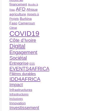
financement
Accès à
AFD
Afrique
l’eau
agriculture
Appels à
Burkina
Projets
Faso
Cameroun
Climat
COVID19
Côte d'Ivoire
Digital
Engagement
Sociétal
Entreprise
ESS
EVENTS4AFRICA
Filières durables
IDD4AFRICA
Impact
Infrastructures
Infrastructures
inclusives
Innovation
Investissement