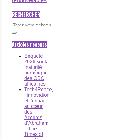
renouvelables
RECHERCHER
Articles récents
Enquête
2026 sur la
maturité
numérique
des OSC
africaines
Tech4Peace,
l’innovation
et l’impact
au cœur
des
Accords
d’Abraham
– The
Times of