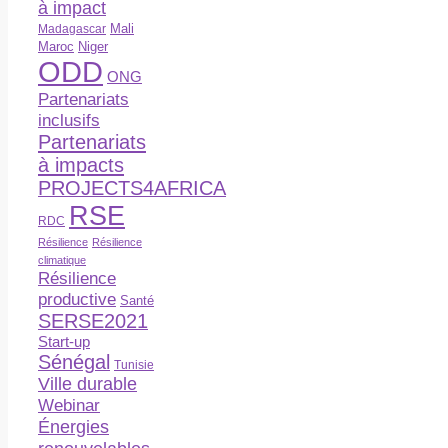
à impact
Madagascar
Mali
Maroc
Niger
ODD
ONG
Partenariats
inclusifs
Partenariats
à impacts
PROJECTS4AFRICA
RSE
RDC
Résilience
Résilience
climatique
Résilience
productive
Santé
SERSE2021
Start-up
Sénégal
Tunisie
Ville durable
Webinar
Énergies