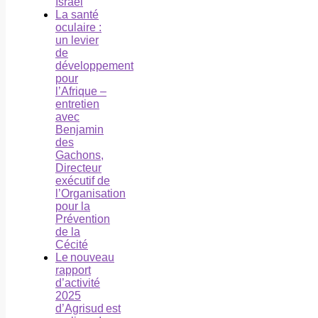
Israël
La santé
oculaire :
un levier
de
développement
pour
l’Afrique –
entretien
avec
Benjamin
des
Gachons,
Directeur
exécutif de
l’Organisation
pour la
Prévention
de la
Cécité
Le nouveau
rapport
d’activité
2025
d’Agrisud est