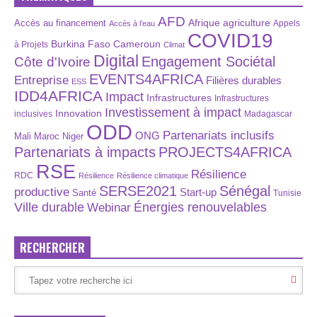
AFD
Afrique
agriculture
Accès au financement
Appels
Accès à l’eau
COVID19
Burkina Faso
Cameroun
à Projets
Climat
Digital
Engagement Sociétal
Côte d'Ivoire
EVENTS4AFRICA
Entreprise
Filières durables
ESS
IDD4AFRICA
Impact
Infrastructures
Infrastructures
Investissement à impact
Innovation
inclusives
Madagascar
ODD
Partenariats inclusifs
ONG
Maroc
Niger
Mali
Partenariats à impacts
PROJECTS4AFRICA
RSE
Résilience
RDC
Résilience
Résilience climatique
SERSE2021
Sénégal
productive
Start-up
Santé
Tunisie
Énergies renouvelables
Ville durable
Webinar
RECHERCHER