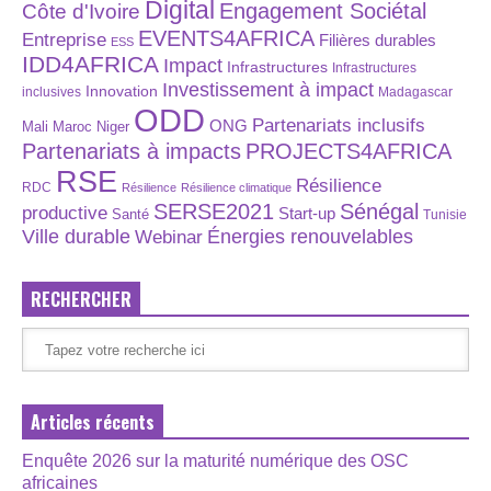
Digital
Engagement Sociétal
Côte d'Ivoire
EVENTS4AFRICA
Entreprise
Filières durables
ESS
IDD4AFRICA
Impact
Infrastructures
Infrastructures
Investissement à impact
Innovation
inclusives
Madagascar
ODD
Partenariats inclusifs
ONG
Maroc
Niger
Mali
Partenariats à impacts
PROJECTS4AFRICA
RSE
Résilience
RDC
Résilience
Résilience climatique
SERSE2021
Sénégal
productive
Start-up
Santé
Tunisie
Énergies renouvelables
Ville durable
Webinar
RECHERCHER
Articles récents
Enquête 2026 sur la maturité numérique des OSC
africaines