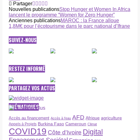
Partager
Nouvelles publications
Stop Hunger et Women In Africa
lancent le programme “Women for Zero Hunger”
Anciennes publications
MAROC : la France alloue
1,8M€ pour l’écotourisme dans le parc national d’Ifrane
SUIVEZ-NOUS
RESTEZ INFORMÉ
PARTAGEZ VOS ACTUS
THÉMATIQUES
AFD
Afrique
agriculture
Accès au financement
Accès à l’eau
Burkina Faso
Cameroun
Appels à Projets
Climat
COVID19
Digital
Côte d'Ivoire
Engagement Sociétal