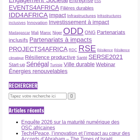
Entreprise
ESS
EVENTS4AFRICA
Filières durables
IDD4AFRICA
Impact
Infrastructures
Infrastructures
Investissement à impact
Innovation
inclusives
ODD
Partenariats
ONG
Maroc
Niger
Madagascar
Mali
Partenariats à impacts
inclusifs
RSE
PROJECTS4AFRICA
RDC
Résilience
Résilience
SERSE2021
Résilience productive
Santé
climatique
Sénégal
Ville durable
Webinar
Start-up
Tunisie
Énergies renouvelables
RECHERCHER
Articles récents
Enquête 2026 sur la maturité numérique des
OSC africaines
Tech4Peace, l’innovation et l’impact au cœur des
Accords d’Abraham – The Times of Israël