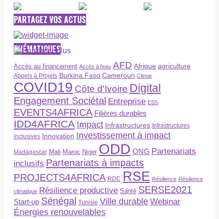
PARTAGEZ VOS ACTUS
THÉMATIQUES
AFD
Afrique
agriculture
Accès au financement
Accès à l’eau
Burkina Faso
Cameroun
Appels à Projets
Climat
COVID19
Digital
Côte d'Ivoire
Engagement Sociétal
Entreprise
ESS
EVENTS4AFRICA
Filières durables
IDD4AFRICA
Impact
Infrastructures
Infrastructures
Investissement à impact
Innovation
inclusives
ODD
Partenariats
ONG
Maroc
Niger
Madagascar
Mali
Partenariats à impacts
inclusifs
RSE
PROJECTS4AFRICA
RDC
Résilience
Résilience
SERSE2021
Résilience productive
Santé
climatique
Sénégal
Ville durable
Webinar
Start-up
Tunisie
Énergies renouvelables