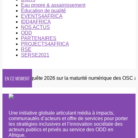
Eau propre & assainissement
Éducation de qualité
EVENTS4AFRICA
IDD4AFRICA
NOS ACTUS
ODD
PARTENAIRES
PROJECTS4AFRICA
RSE
SERSE2021
EN CE MOMENT
letter
Enquête 2026 sur la maturité numérique des OSC afri
Une initiative globale articulant média à impacts,
communautés d’acteurs et offre de services pour porter
les stratégies inclusives et l’innovation sociétale des
acteurs publics et privés au service des ODD en
Afrique.