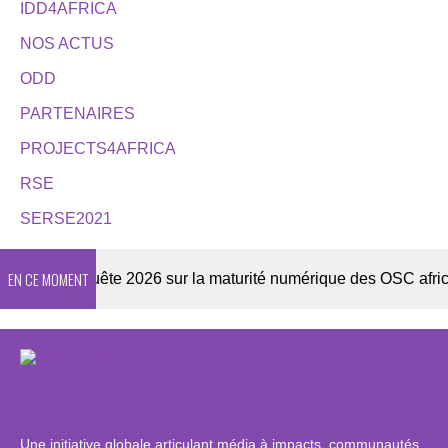
IDD4AFRICA
NOS ACTUS
ODD
PARTENAIRES
PROJECTS4AFRICA
RSE
SERSE2021
EN CE MOMENT
r
Enquête 2026 sur la maturité numérique des OSC africaine
Une initiative globale articulant média à impacts, communautés