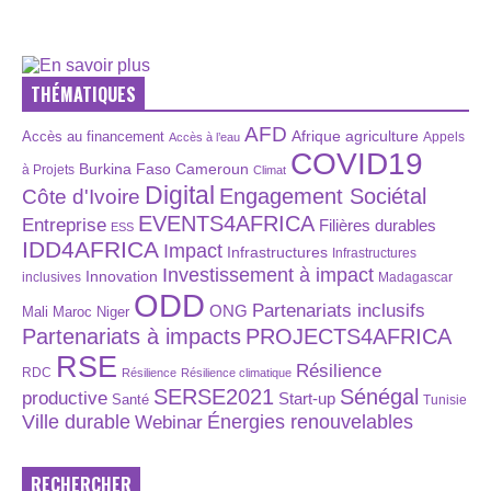
THÉMATIQUES
AFD
Afrique
agriculture
Accès au financement
Appels
Accès à l’eau
COVID19
Burkina Faso
Cameroun
à Projets
Climat
Digital
Engagement Sociétal
Côte d'Ivoire
EVENTS4AFRICA
Entreprise
Filières durables
ESS
IDD4AFRICA
Impact
Infrastructures
Infrastructures
Investissement à impact
Innovation
inclusives
Madagascar
ODD
Partenariats inclusifs
ONG
Maroc
Niger
Mali
Partenariats à impacts
PROJECTS4AFRICA
RSE
Résilience
RDC
Résilience
Résilience climatique
SERSE2021
Sénégal
productive
Start-up
Santé
Tunisie
Énergies renouvelables
Ville durable
Webinar
RECHERCHER